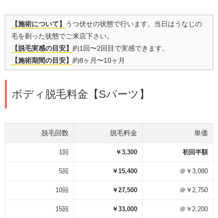
【施術について】
うつ伏せの状態で行います。当日はうなじの
毛を剃った状態でご来店下さい。
【脱毛実感の目安】
約1回〜2回目で実感できます。
【施術期間の目安】
約8ヶ月〜10ヶ月
ボディ脱毛料金【Sパーツ】
脱毛回数
脱毛料金
単価
1回
￥3,300
初回半額
5回
￥15,400
＠￥3,080
10回
￥27,500
＠￥2,750
15回
￥33,000
＠￥2,200